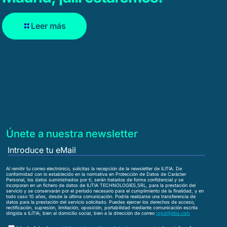
Leer más
Únete a nuestra newsletter
Al remitir tu correo electrónico, solicitas la recepción de la newsletter de ILITIA. De
conformidad con lo establecido en la normativa en Protección de Datos de Carácter
Personal, los datos suministrados por ti, serán tratados de forma confidencial y se
incorporan en un fichero de datos de ILITIA TECHNOLOGIES,SRL, para la prestación del
servicio y se conservarán por el período necesario para el cumplimiento de la finalidad, y en
todo caso 10 años, desde la última comunicación. Podría realizarse una transferencia de
datos para la prestación del servicio solicitado. Puedes ejercer los derechos de acceso,
rectificación, supresión, limitación, oposición, portabilidad mediante comunicación escrita
dirigida a ILITIA, bien al domicilio social, bien a la dirección de correo
rgpd@ilitia.com