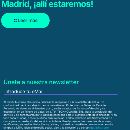
Madrid, ¡allí estaremos!
Leer más
Únete a nuestra newsletter
Al remitir tu correo electrónico, solicitas la recepción de la newsletter de ILITIA. De
conformidad con lo establecido en la normativa en Protección de Datos de Carácter
Personal, los datos suministrados por ti, serán tratados de forma confidencial y se
incorporan en un fichero de datos de ILITIA TECHNOLOGIES,SRL, para la prestación del
servicio y se conservarán por el período necesario para el cumplimiento de la finalidad, y en
todo caso 10 años, desde la última comunicación. Podría realizarse una transferencia de
datos para la prestación del servicio solicitado. Puedes ejercer los derechos de acceso,
rectificación, supresión, limitación, oposición, portabilidad mediante comunicación escrita
dirigida a ILITIA, bien al domicilio social, bien a la dirección de correo
rgpd@ilitia.com