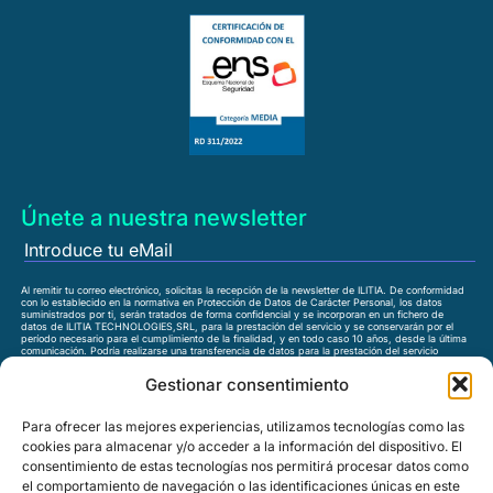
Únete a nuestra newsletter
Al remitir tu correo electrónico, solicitas la recepción de la newsletter de ILITIA. De conformidad
con lo establecido en la normativa en Protección de Datos de Carácter Personal, los datos
suministrados por ti, serán tratados de forma confidencial y se incorporan en un fichero de
datos de ILITIA TECHNOLOGIES,SRL, para la prestación del servicio y se conservarán por el
período necesario para el cumplimiento de la finalidad, y en todo caso 10 años, desde la última
comunicación. Podría realizarse una transferencia de datos para la prestación del servicio
solicitado. Puedes ejercer los derechos de acceso, rectificación, supresión, limitación,
oposición, portabilidad mediante comunicación escrita dirigida a ILITIA, bien al domicilio social,
Gestionar consentimiento
bien a la dirección de correo
rgpd@ilitia.com
He leído la
política de privacidad
y acepto los términos y
Para ofrecer las mejores experiencias, utilizamos tecnologías como las
condiciones.
cookies para almacenar y/o acceder a la información del dispositivo. El
consentimiento de estas tecnologías nos permitirá procesar datos como
el comportamiento de navegación o las identificaciones únicas en este